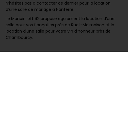
N’hésitez pas à contacter ce dernier pour la location
d’une salle de mariage à Nanterre.
Le Manoir Loft 92 propose également la location d’une
salle pour vos fiançailles près de Rueil-Malmaison et la
location d’une salle pour votre vin d’honneur près de
Chambourcy.
Une salle de réception
unique
Le cœur de toute célébration nuptiale, la salle de